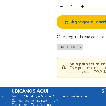
Agregar al carr
Agregar a la lista de dese
SACO TOOLS
Solo para retiro en
Este producto no tie
para envío por ZOOM.
UBÍCANOS AQUÍ
S
r,
Av. Dr. Montoya Norte. C.C. La Providencia.
Galpones Industriales 1 y 2.
Turmero - Edo. Aragua