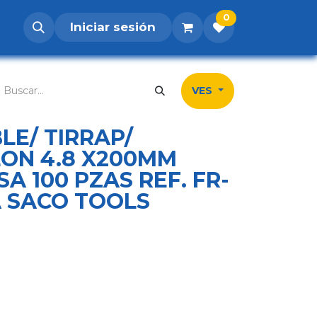
0
Iniciar sesión
os
Postúlate
Inicio
Tienda
Contá
VES
E/ TIRRAP/
LON 4.8 X200MM
A 100 PZAS REF. FR-
A SACO TOOLS