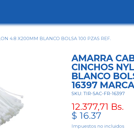
ogo
Categorías
Contáctenos
Conócen
ON 4.8 X200MM BLANCO BOLSA 100 PZAS REF.
AMARRA CABL
CINCHOS NY
BLANCO BOLS
16397 MARC
SKU: TIR-SAC-FR-16397
12.377,71
Bs.
$
16.37
Impuestos no incluidos