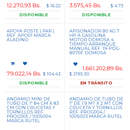
12.270,93
Bs.
3.575,45
Bs.
$ 16.22
$ 4.73
DISPONIBLE
DISPONIBLE
APOYA POSTE ( PAR )
APISONADOR 80 KG 7
REF. APO01 MARCA
HP A GASOLINA
ALADINO
MOTOR DOMOSA 4
TIEMPO ARRANQUE
MANUAL REF. 19-PDG-
8070F DOMOSA
1.661.202,89
Bs.
79.022,14
Bs.
$ 104.43
$ 2195.30
DISPONIBLE
EN TRÁNSITO
ANDAMIO MINI DE
ANDAMIO DE TUBO DE
TUBO DE 1" 84 CM X 83
1" DE 1.9 MT X 2 MT CON
CM CON CRUCETAS Y
CRUCETA Y TORNILLOS
TORNILLOS REF.
REF. PROG004 /
PROG005 / 1005004
1005003 MARCA RUTEL
MARCA RUTEL