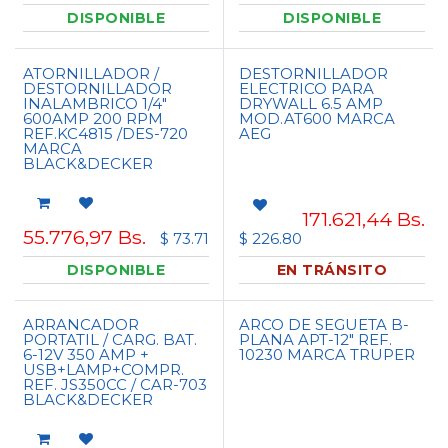
DISPONIBLE
DISPONIBLE
ATORNILLADOR /
DESTORNILLADOR
DESTORNILLADOR
ELECTRICO PARA
INALAMBRICO 1/4"
DRYWALL 6.5 AMP
600AMP 200 RPM
MOD.AT600 MARCA
REF.KC4815 /DES-720
AEG
MARCA
BLACK&DECKER
171.621,44
Bs.
55.776,97
Bs.
$ 73.71
$ 226.80
DISPONIBLE
EN TRÁNSITO
ARRANCADOR
ARCO DE SEGUETA B-
PORTATIL / CARG. BAT.
PLANA APT-12" REF.
6-12V 350 AMP +
10230 MARCA TRUPER
USB+LAMP+COMPR.
REF. JS350CC / CAR-703
BLACK&DECKER