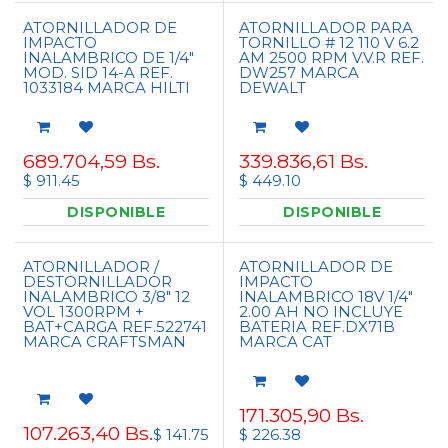
ATORNILLADOR DE
ATORNILLADOR PARA
IMPACTO
TORNILLO # 12 110 V 6.2
INALAMBRICO DE 1/4"
AM 2500 RPM V.V.R REF.
MOD. SID 14-A REF.
DW257 MARCA
1033184 MARCA HILTI
DEWALT
689.704,59
Bs.
339.836,61
Bs.
$ 911.45
$ 449.10
DISPONIBLE
DISPONIBLE
ATORNILLADOR /
ATORNILLADOR DE
DESTORNILLADOR
IMPACTO
INALAMBRICO 3/8" 12
INALAMBRICO 18V 1/4"
VOL 1300RPM +
2.00 AH NO INCLUYE
BAT+CARGA REF.522741
BATERIA REF.DX71B
MARCA CRAFTSMAN
MARCA CAT
171.305,90
Bs.
107.263,40
Bs.
$ 141.75
$ 226.38