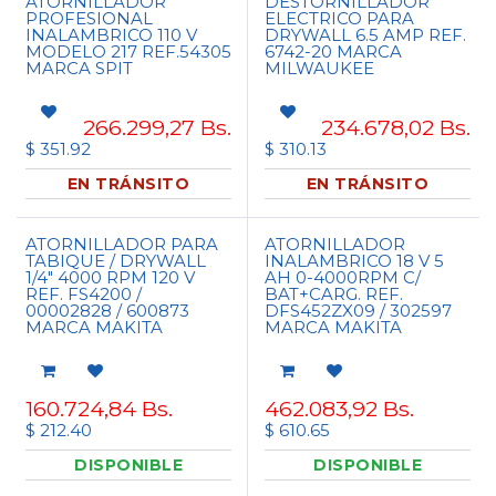
ATORNILLADOR
DESTORNILLADOR
PROFESIONAL
ELECTRICO PARA
INALAMBRICO 110 V
DRYWALL 6.5 AMP REF.
MODELO 217 REF.54305
6742-20 MARCA
MARCA SPIT
MILWAUKEE
266.299,27
Bs.
234.678,02
Bs.
$ 351.92
$ 310.13
EN TRÁNSITO
EN TRÁNSITO
ATORNILLADOR PARA
ATORNILLADOR
TABIQUE / DRYWALL
INALAMBRICO 18 V 5
1/4" 4000 RPM 120 V
AH 0-4000RPM C/
REF. FS4200 /
BAT+CARG. REF.
00002828 / 600873
DFS452ZX09 / 302597
MARCA MAKITA
MARCA MAKITA
160.724,84
Bs.
462.083,92
Bs.
$ 212.40
$ 610.65
DISPONIBLE
DISPONIBLE