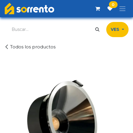
Ir al contenido
0
VES
Todos los productos