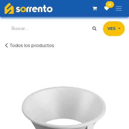
Ir al contenido
0
VES
Todos los productos