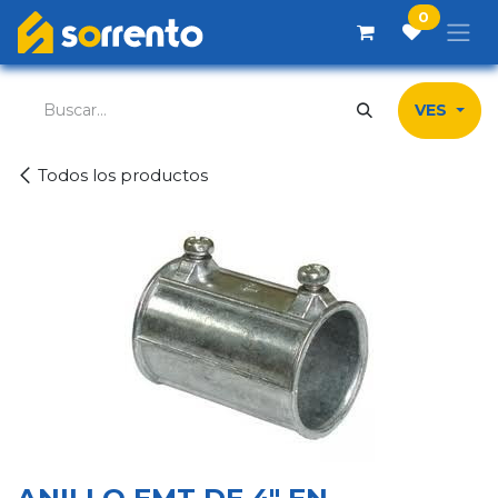
Ir al contenido
0
VES
Todos los productos