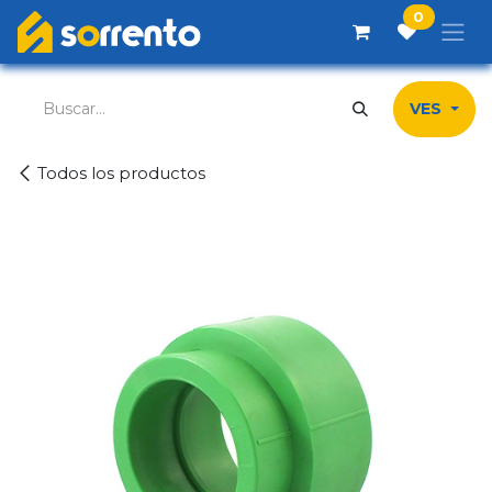
Ir al contenido
0
VES
Todos los productos