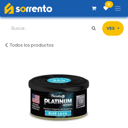
Ir al contenido
0
VES
Todos los productos