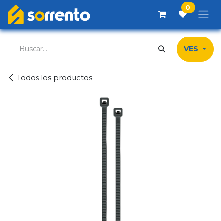
Ir al contenido
0
VES
Todos los productos