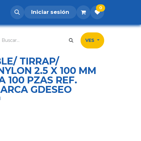
0
Iniciar sesión
os
Postúlate
Inicio
Tienda
Contá
VES
E/ TIRRAP/
NYLON 2.5 X 100 MM
 100 PZAS REF.
MARCA GDESEO
N