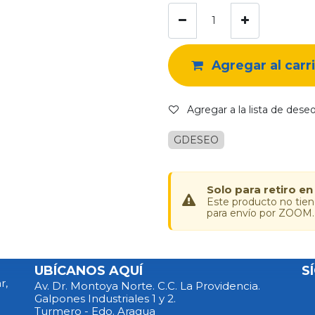
Agregar al carr
Agregar a la lista de dese
GDESEO
Solo para retiro en
Este producto no tie
para envío por ZOOM.
UBÍCANOS AQUÍ
S
r,
Av. Dr. Montoya Norte. C.C. La Providencia.
Galpones Industriales 1 y 2.
Turmero - Edo. Aragua