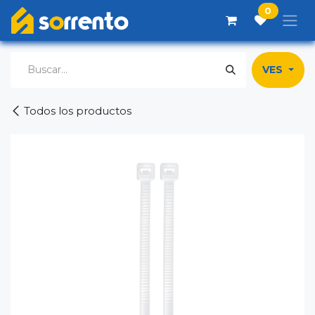
Ir al contenido
0
VES
Todos los productos