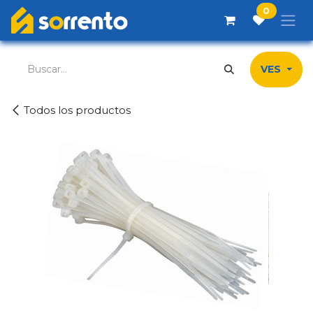
Ir al contenido
0
VES
Todos los productos