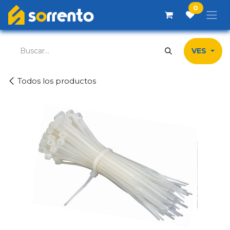
Ir al contenido
0
VES
Todos los productos