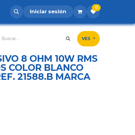
0
Iniciar sesión
os
Postúlate
Inicio
Tienda
Contá
VES
SIVO 8 OHM 10W RMS
S COLOR BLANCO
REF. 21588.B MARCA