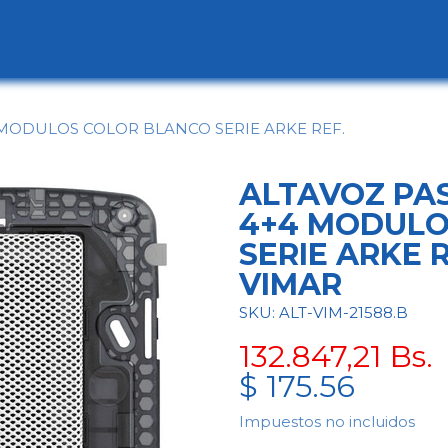
ogo
Categorías
Contáctenos
Conócen
 MODULOS COLOR BLANCO SERIE ARKE REF.
ALTAVOZ PA
4+4 MODULO
SERIE ARKE 
VIMAR
SKU: ALT-VIM-21588.B
132.847,21
Bs.
$
175.56
Impuestos no incluidos