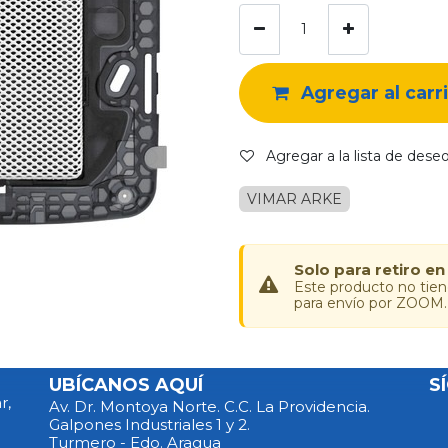
Agregar al carr
Agregar a la lista de dese
VIMAR ARKE
Solo para retiro en
Este producto no tie
para envío por ZOOM.
UBÍCANOS AQUÍ
S
r,
Av. Dr. Montoya Norte. C.C. La Providencia.
Galpones Industriales 1 y 2.
Turmero - Edo. Aragua