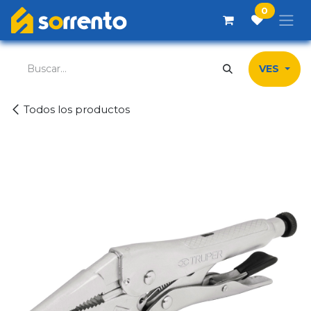
Ir al contenido
0
VES
Todos los productos