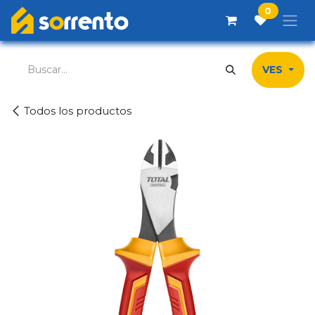
Ir al contenido
0
VES
Todos los productos