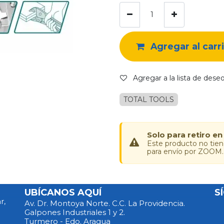
Agregar al carr
Agregar a la lista de dese
TOTAL TOOLS
Solo para retiro en
Este producto no tie
para envío por ZOOM.
UBÍCANOS AQUÍ
S
r,
Av. Dr. Montoya Norte. C.C. La Providencia.
Galpones Industriales 1 y 2.
Turmero - Edo. Aragua