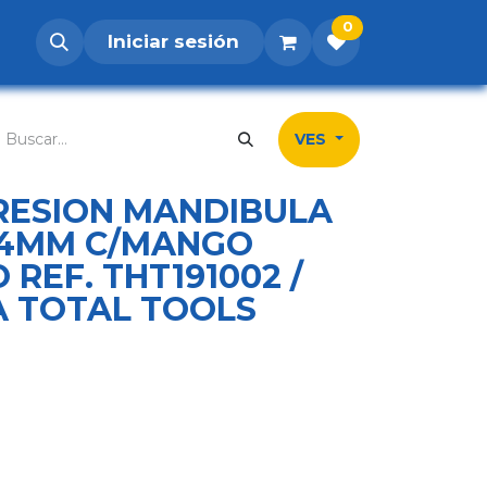
0
Iniciar sesión
os
Postúlate
Inicio
Tienda
Contá
VES
PRESION MANDIBULA
254MM C/MANGO
REF. THT191002 /
A TOTAL TOOLS