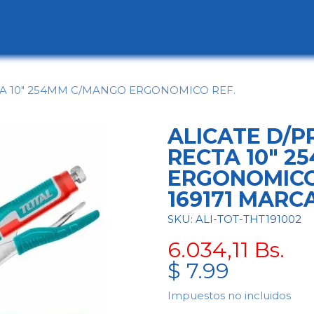
ogo
Categorías
Contáctenos
Conócen
A 10" 254MM C/MANGO ERGONOMICO REF.
ALICATE D/
RECTA 10" 
ERGONOMICO 
169171 MARC
SKU: ALI-TOT-THT191002
6.034,11
Bs.
$
7.99
Impuestos no incluidos