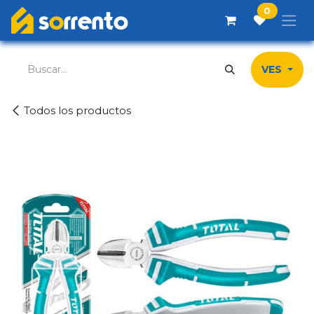
Ir al contenido
0
VES
Todos los productos