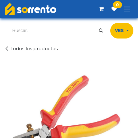
Ir al contenido
0
VES
Todos los productos