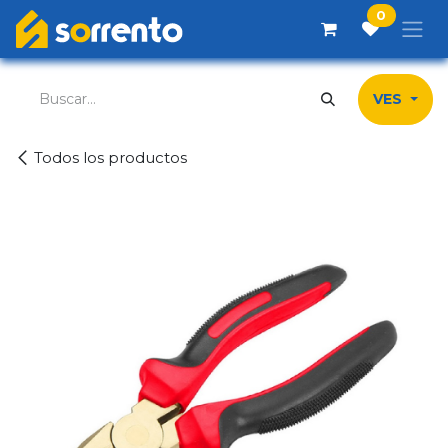
Ir al contenido
0
VES
Todos los productos