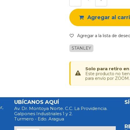
Agregar al carr
Agregar a la lista de dese
STANLEY
Solo para retiro en
Este producto no tie
para envío por ZOOM.
UBÍCANOS AQUÍ
S
r,
Av. Dr. Montoya Norte. C.C. La Providencia.
Galpones Industriales 1 y 2.
Turmero - Edo. Aragua
R