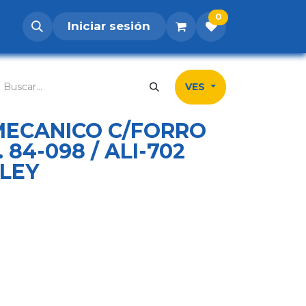
0
Iniciar sesión
os
Postúlate
Inicio
Tienda
Contá
VES
 MECANICO C/FORRO
 84-098 / ALI-702
LEY