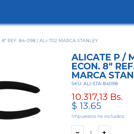
ogo
Categorías
Contáctenos
Conócen
8" REF. 84-098 / ALI-702 MARCA STANLEY
ALICATE P /
ECON. 8" REF.
MARCA STAN
SKU: ALI-STA-84098
10.317,13
Bs.
$
13.65
Impuestos no incluidos