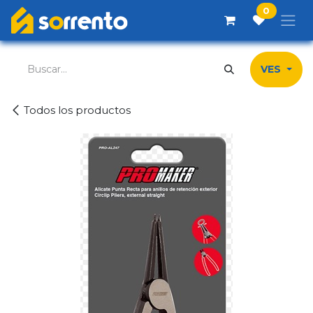
Ir al contenido
0
VES
Todos los productos