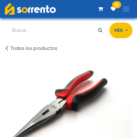
Ir al contenido
0
VES
Todos los productos