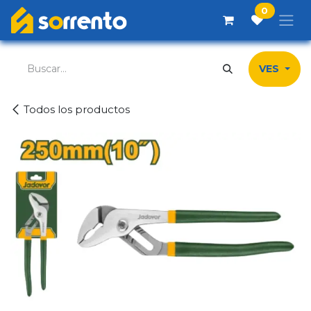
Ir al contenido
0
VES
Todos los productos