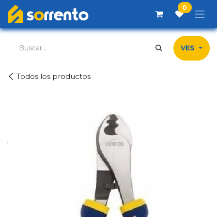
Ir al contenido
0
VES
Todos los productos