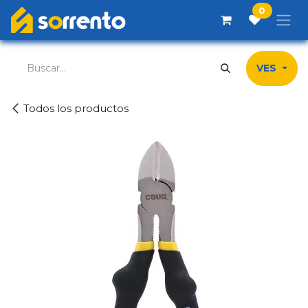
Ir al contenido
0
VES
Todos los productos