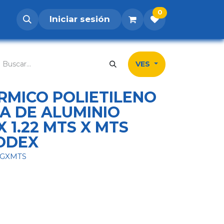
0
Iniciar sesión
os
Postúlate
Inicio
Tienda
Contá
VES
RMICO POLIETILENO
A DE ALUMINIO
 1.22 MTS X MTS
ODEX
.GXMTS