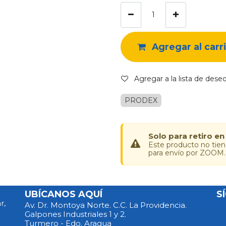
Agregar al carr
Agregar a la lista de dese
PRODEX
Solo para retiro en
Este producto no tie
para envío por ZOOM.
UBÍCANOS AQUÍ
S
r,
Av. Dr. Montoya Norte. C.C. La Providencia.
Galpones Industriales 1 y 2.
Turmero - Edo. Aragua