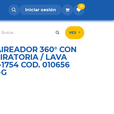
0
Iniciar sesión
os
Postúlate
Inicio
Tienda
Contá
VES
IREADOR 360° CON
IRATORIA / LAVA
-1754 COD. 010656
-G