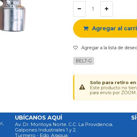
Agregar al carr
Agregar a la lista de dese
BELT-G
Solo para retiro en
Este producto no tie
para envío por ZOOM.
UBÍCANOS AQUÍ
S
r,
Av. Dr. Montoya Norte. C.C. La Providencia.
Galpones Industriales 1 y 2.
Turmero - Edo. Aragua