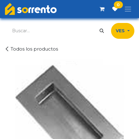
Ir al contenido
0
VES
Todos los productos