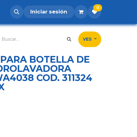
0
Iniciar sesión
os
Postúlate
Inicio
Tienda
Contá
VES
PARA BOTELLA DE
HIDROLAVADORA
A4038 COD. 311324
X