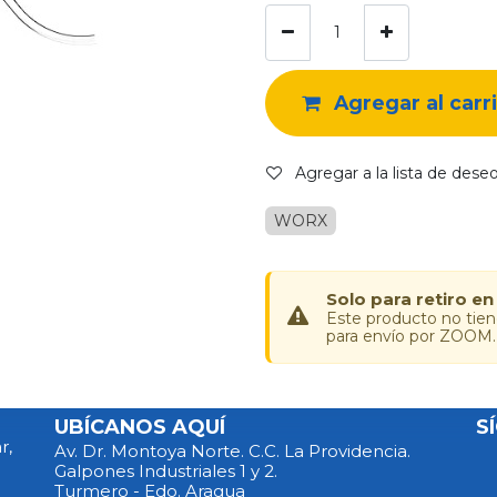
Agregar al carr
Agregar a la lista de dese
WORX
Solo para retiro en
Este producto no tie
para envío por ZOOM.
UBÍCANOS AQUÍ
S
r,
Av. Dr. Montoya Norte. C.C. La Providencia.
Galpones Industriales 1 y 2.
Turmero - Edo. Aragua