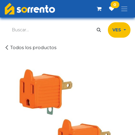
Ir al contenido
0
VES
Todos los productos