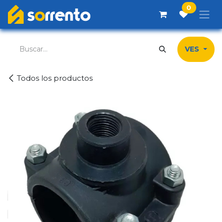
Ir al contenido
0
VES
Todos los productos