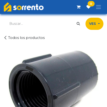
Ir al contenido
0
VES
Todos los productos