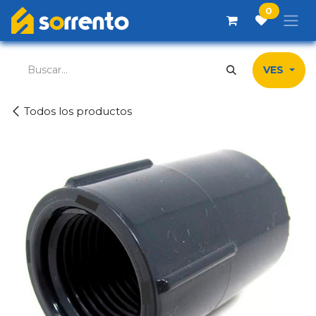
Ir al contenido
0
VES
Todos los productos