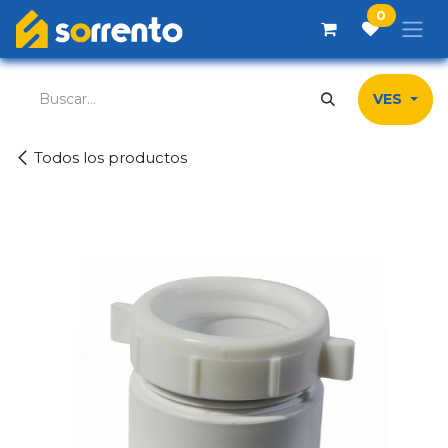
Ir al contenido
0
VES
Todos los productos