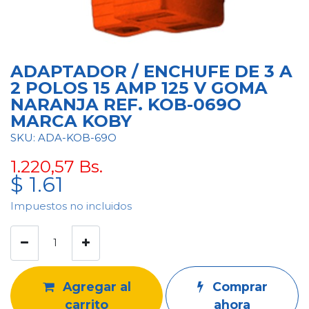
ADAPTADOR / ENCHUFE DE 3 A
2 POLOS 15 AMP 125 V GOMA
NARANJA REF. KOB-069O
MARCA KOBY
SKU: ADA-KOB-69O
1.220,57
Bs.
$
1.61
Impuestos no incluidos
Agregar al
Comprar
carrito
ahora