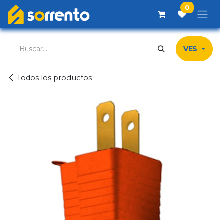
Ir al contenido
0
VES
Todos los productos