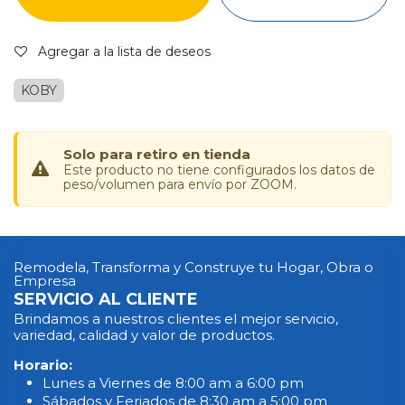
Agregar a la lista de deseos
KOBY
Solo para retiro en tienda
Este producto no tiene configurados los datos de
peso/volumen para envío por ZOOM.
Remodela, Transforma y Construye tu Hogar, Obra o
Empresa
SERVICIO AL CLIENTE
Brindamos a nuestros clientes el mejor servicio,
variedad, calidad y valor de productos.
Horario:
Lunes a Viernes de 8:00 am a 6:00 pm
Sábados y Feriados de 8:30 am a 5:00 pm