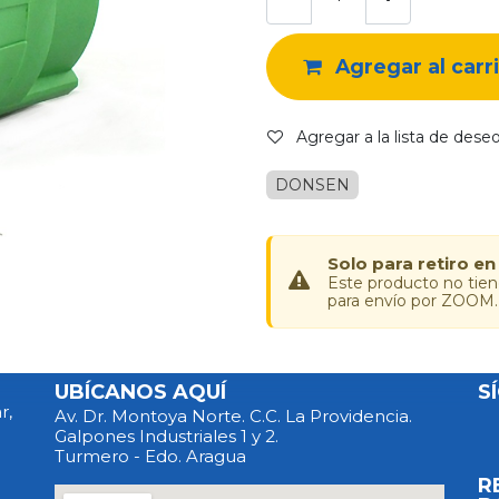
Agregar al carr
Agregar a la lista de dese
DONSEN
Solo para retiro en
Este producto no tie
para envío por ZOOM.
UBÍCANOS AQUÍ
S
r,
Av. Dr. Montoya Norte. C.C. La Providencia.
Galpones Industriales 1 y 2.
Turmero - Edo. Aragua
R