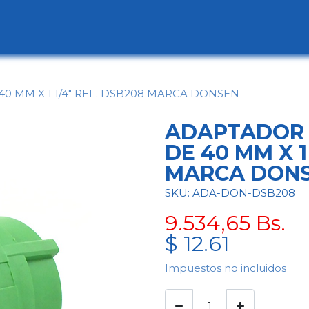
ogo
Categorías
Contáctenos
Conócen
 MM X 1 1/4" REF. DSB208 MARCA DONSEN
ADAPTADOR 
DE 40 MM X 1
MARCA DON
SKU: ADA-DON-DSB208
9.534,65
Bs.
$
12.61
Impuestos no incluidos