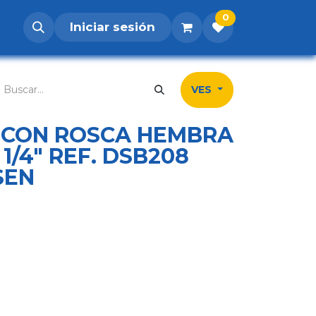
0
Iniciar sesión
os
Postúlate
Inicio
Tienda
Contá
VES
CON ROSCA HEMBRA
 1/4" REF. DSB208
SEN