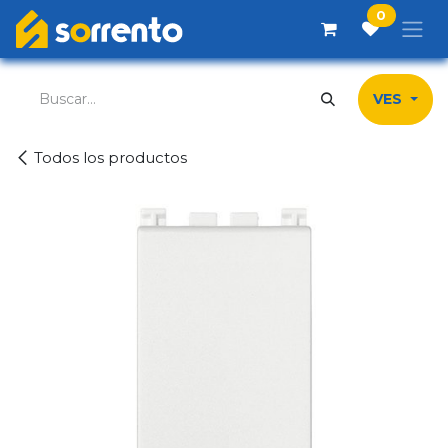
Ir al contenido
0
VES
Todos los productos