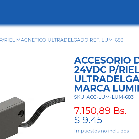
ogo
Categorías
Contáctenos
Conócen
P/RIEL MAGNETICO ULTRADELGADO REF. LUM-683
ACCESORIO 
24VDC P/RIE
ULTRADELGA
MARCA LUMI
SKU: ACC-LUM-LUM-683
7.150,89
Bs.
$
9.45
Impuestos no incluidos