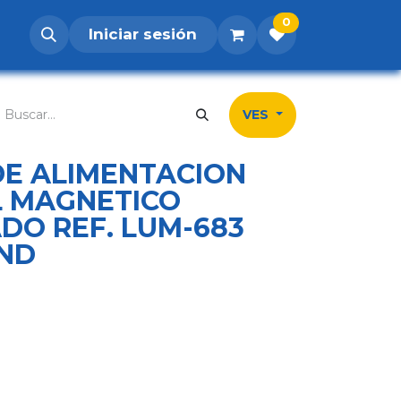
0
Iniciar sesión
os
Postúlate
Inicio
Tienda
Contá
VES
DE ALIMENTACION
L MAGNETICO
DO REF. LUM-683
ND