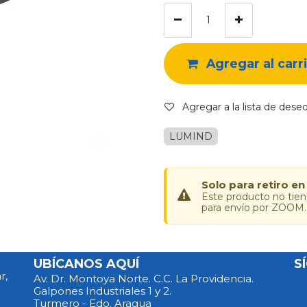
Agregar al carr
Agregar a la lista de dese
LUMIND
Solo para retiro en
Este producto no tie
para envío por ZOOM.
UBÍCANOS AQUÍ
S
r,
Av. Dr. Montoya Norte. C.C. La Providencia.
Galpones Industriales 1 y 2.
Turmero - Edo. Aragua