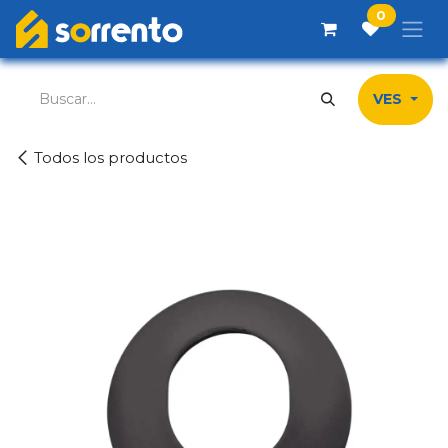
Ir al contenido
0
VES
Todos los productos