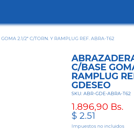
ogo
Categorías
Contáctenos
Conócen
OMA 2.1/2" C/TORN. Y RAMPLUG REF. ABRA-T62
ABRAZADERA
C/BASE GOMA 
RAMPLUG RE
GDESEO
SKU: ABR-GDE-ABRA-T62
1.896,90
Bs.
$
2.51
Impuestos no incluidos