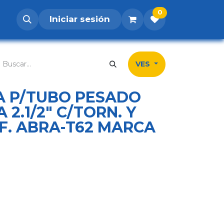
0
Iniciar sesión
os
Postúlate
Inicio
Tienda
Contá
VES
 P/TUBO PESADO
2.1/2" C/TORN. Y
F. ABRA-T62 MARCA