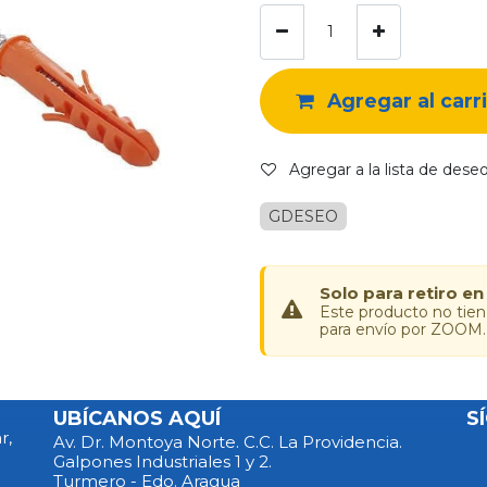
Agregar al carr
Agregar a la lista de dese
GDESEO
Solo para retiro en
Este producto no tie
para envío por ZOOM.
UBÍCANOS AQUÍ
S
r,
Av. Dr. Montoya Norte. C.C. La Providencia.
Galpones Industriales 1 y 2.
Turmero - Edo. Aragua