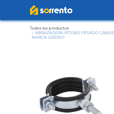
Ir al contenido
Inicio
Catál
Todos los productos
ABRAZADERA P/TUBO PESADO C/BASE G
MARCA GDESEO