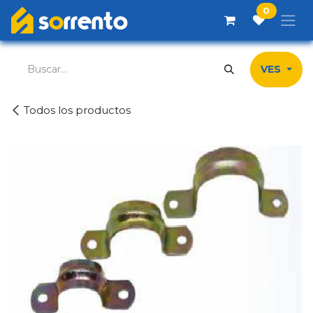
Ir al contenido
0
VES
Todos los productos