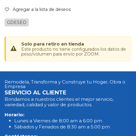
Agregar a la lista de deseos
GDESEO
Solo para retiro en tienda
Este producto no tiene configurados los datos de
peso/volumen para envío por ZOOM.
Remodela, Transforma y Construye tu Hogar, Obra o
Empresa
SERVICIO AL CLIENTE
Brindamos a nuestros clientes el mejor servicio,
variedad, calidad y valor de productos.
Horario:
Lunes a Viernes de 8:00 am a 6:00 pm
Sábados y Feriados de 8:30 am a 5:00 pm