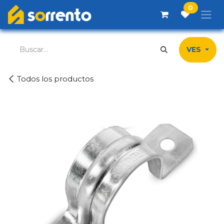
Ir al contenido
0
VES
Todos los productos