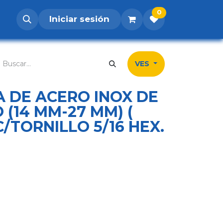
0
Iniciar sesión
os
Postúlate
Inicio
Tienda
Contá
VES
 DE ACERO INOX DE
 (14 MM-27 MM) (
 ) C/TORNILLO 5/16 HEX.