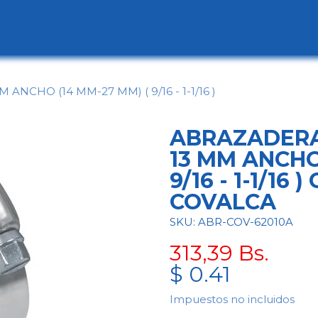
ogo
Categorías
Contáctenos
Conócen
NCHO (14 MM-27 MM) ( 9/16 - 1-1/16 )
ABRAZADERA
13 MM ANCHO
9/16 - 1-1/16
COVALCA
SKU: ABR-COV-62010A
313,39
Bs.
$
0.41
Impuestos no incluidos