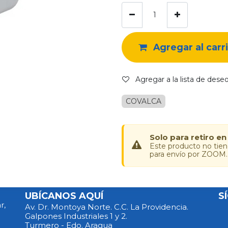
Agregar al carr
Agregar a la lista de dese
COVALCA
Solo para retiro en
Este producto no tie
para envío por ZOOM.
UBÍCANOS AQUÍ
S
r,
Av. Dr. Montoya Norte. C.C. La Providencia.
Galpones Industriales 1 y 2.
Turmero - Edo. Aragua