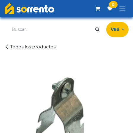
Ir al contenido
0
VES
Todos los productos