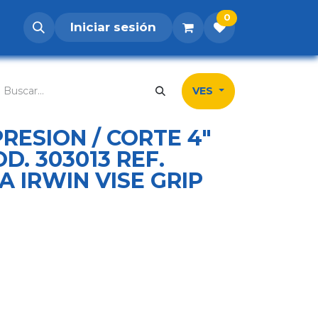
0
Iniciar sesión
os
Postúlate
Inicio
Tienda
Contá
VES
PRESION / CORTE 4"
D. 303013 REF.
A IRWIN VISE GRIP