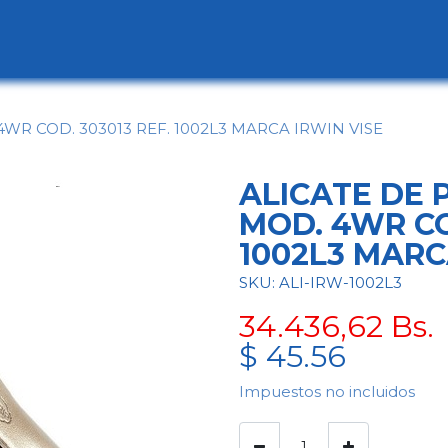
ogo
Categorías
Contáctenos
Conócen
4WR COD. 303013 REF. 1002L3 MARCA IRWIN VISE
ALICATE DE 
MOD. 4WR CO
1002L3 MARC
SKU: ALI-IRW-1002L3
34.436,62
Bs.
$
45.56
Impuestos no incluidos