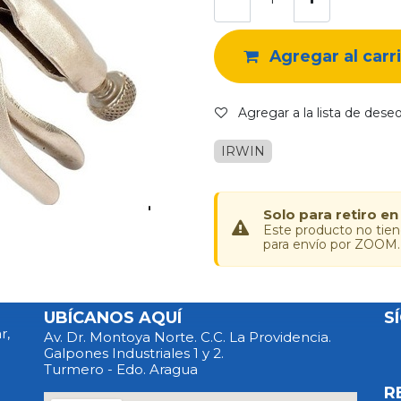
Agregar al carr
Agregar a la lista de dese
IRWIN
Solo para retiro en
Este producto no tie
para envío por ZOOM.
UBÍCANOS AQUÍ
S
r,
Av. Dr. Montoya Norte. C.C. La Providencia.
Galpones Industriales 1 y 2.
Turmero - Edo. Aragua
R